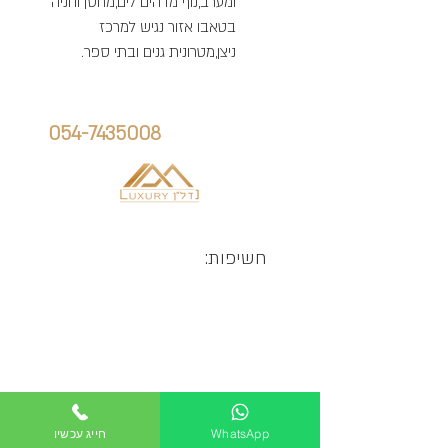
ומערב,נוף מדהים לים,מחסן וחניה
בטאבו אזור נגיש למרכז
ניצן,מטרונית גנים ובתי ספר.
הנכס הזה יכול להיות שלך
חייג אלינו:
אלן גוריאלוב:
054-7435008
חשיפות:
WhatsApp
חייג עכשיו