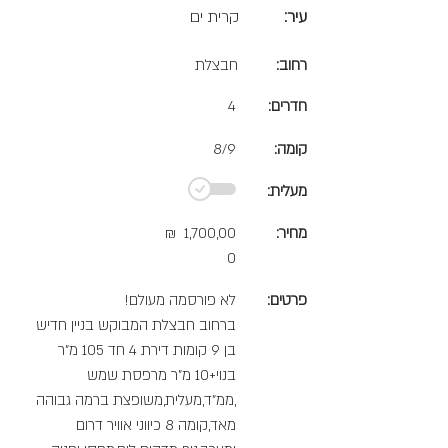
עיר:
קרית ים
רחוב:
חבצלת
חדרים:
4
קומה:
8/9
מעלית:
מחיר:
1,700,00
₪
0
פרטים:
לא פורסמה מעולם!
ברחוב חבצלת המבוקש בניין חדיש
בן 9 קומות דירת 4 חד 105 מ"ר
בנוי+10 מ"ר מרפסת שמש
,ממ"ד,מעלית,משופצת ברמה גבוהה
מאד,קומה 8 כיווני אוויר דרום