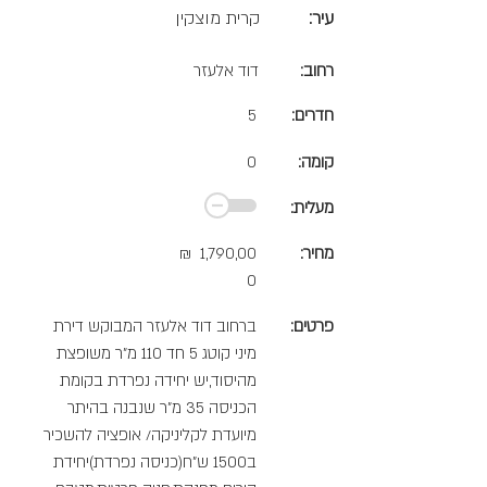
עיר:
קרית מוצקין
רחוב:
דוד אלעזר
חדרים:
5
קומה:
0
מעלית:
מחיר:
1,790,00
₪
0
פרטים:
ברחוב דוד אלעזר המבוקש דירת
מיני קוטג 5 חד 110 מ"ר משופצת
מהיסוד,יש יחידה נפרדת בקומת
הכניסה 35 מ"ר שנבנה בהיתר
מיועדת לקליניקה/ אופציה להשכיר
ב1500 ש"ח(כניסה נפרדת)יחידת