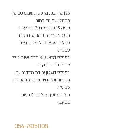
125 מ"ר בנוי, מרפסת שמש 20 מ"ר
מהסלון עם נוף פתוח.
קומה 15 עם נוף ים, 3 כיווני אוויר.
משופץ ברמה גבוהה עם מטבח
סמל חדש, אי גדול ומשטח אבן
טבעית.
במפלס הראשון 3 חדרי שינה כולל
יחידת הורים ענקית.
במפלס העליון יחידת מתבגר עם
מקלחת ושירותים ומרפסת מקורה
36 מ"ר.
ממ"ד, מחסן, מעלית ו-2 חניות
בטאבו.
הנכס הזה יכול להיות שלך
חייג אלינו:
אלן גוריאלוב:
054-7435008