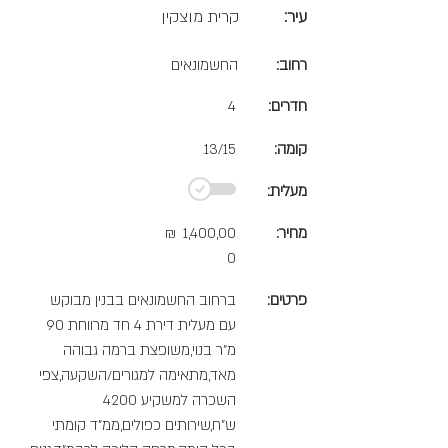
עיר:
קרית מוצקין
רחוב:
החשמונאים
חדרים:
4
קומה:
13/15
מעלית:
מחיר:
1,400,00
₪
0
פרטים:
ברחוב החשמונאים בבנין מבוקש
עם מעלית דירת 4 חד מרווחת 90
מ"ר בנוי,משופצת ברמה גבוהה
מאד,מתאימה למגורים/השקעה,צפי
השכרה למשקיע 4200
ש"ח,שירותים כפולים,ממ"ד קומתי