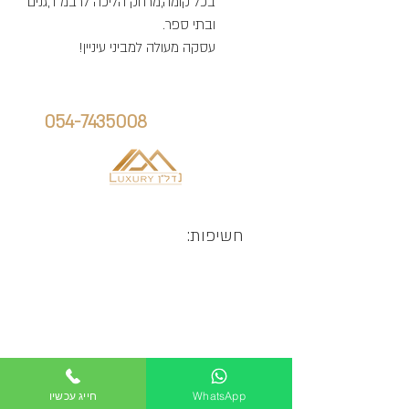
בכל קומה,מרחק הליכה לרבמ"ד,גנים
ובתי ספר.
עסקה מעולה למביני עיניין!
הנכס הזה יכול להיות שלך
חייג אלינו:
אלן גוריאלוב:
054-7435008
חשיפות:
WhatsApp
חייג עכשיו