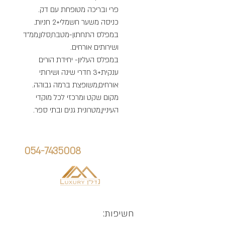
פרי ובריכה מטופחת עם דק.
כניסה משער חשמלי+2 חניות.
במפלס התחתון-מטבח,סלון,ממ"ד
ושירותים אורחים.
במפלס העליון- יחידת הורים
ענקית+3 חדרי שינה ושירותי
אורחים,משופצת ברמה גבוהה.
מקום שקט ומרכזי לכל מוקדי
העיניין,מטרונית גנים ובתי ספר.
הנכס הזה יכול להיות שלך
חייג אלינו:
אלן גוריאלוב:
054-7435008
חשיפות: